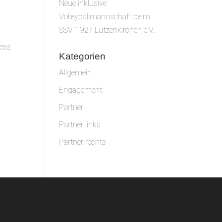
Neue inklusive
Volleyballmannschaft beim
SSV 1927 Lützenkirchen e.V.
ness
Kategorien
Allgemein
Engagement
Partner
Partner links
Partner rechts