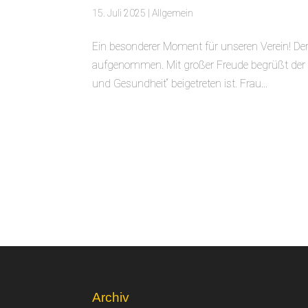
15. Juli 2025
|
Allgemein
Ein besonderer Moment für unseren Verein! Der
aufgenommen. Mit großer Freude begrüßt der SS
und Gesundheit“ beigetreten ist. Frau...
Archiv