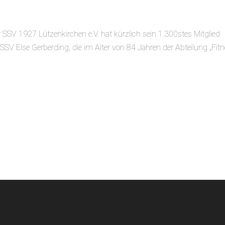
 SSV 1927 Lützenkirchen e.V. hat kürzlich sein 1.300stes Mitglied
V Else Gerberding, die im Alter von 84 Jahren der Abteilung „Fit