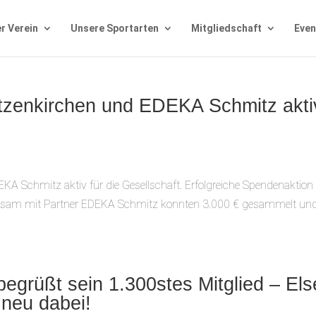
r Verein
Unsere Sportarten
Mitgliedschaft
Even
ützenkirchen und EDEKA Schmitz akti
A Schmitz aktiv für die Gesellschaft. Erfolgreiche Spendenaktion
sam mit Partner EDEKA Schmitz konnten 3.000 € gesammelt un
egrüßt sein 1.300stes Mitglied – Els
 neu dabei!