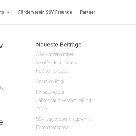
ts
Förderverein SSV-Freunde
Partner
v
Neueste Beiträge
SSV Lützenkirchen
veröffentlicht neues
Fußballkonzept
Sport im Park
d an
Einladung zur
Jahreshauptversammlung
2026
SSV Jugendwartin gewinnt
e
Ehrenamtspreis