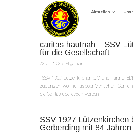
Aktuelles
Unse
caritas hautnah – SSV L
für die Gesellschaft
22. Juli 2025
|
Allgemein
SSV 1927 Lützenkirchen e. V. und Partner EDEK
zugunsten wohnungsloser Menschen. Gemein
die Caritas übergeben werden:...
SSV 1927 Lützenkirchen b
Gerberding mit 84 Jahren