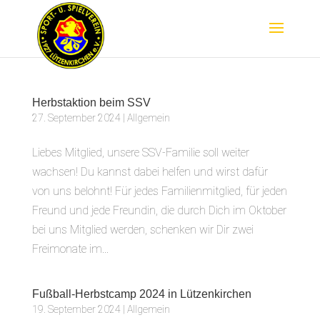
Herbstaktion beim SSV
27. September 2024
|
Allgemein
Liebes Mitglied, unsere SSV-Familie soll weiter
wachsen! Du kannst dabei helfen und wirst dafür
von uns belohnt! Für jedes Familienmitglied, für jeden
Freund und jede Freundin, die durch Dich im Oktober
bei uns Mitglied werden, schenken wir Dir zwei
Freimonate im...
Fußball-Herbstcamp 2024 in Lützenkirchen
19. September 2024
|
Allgemein