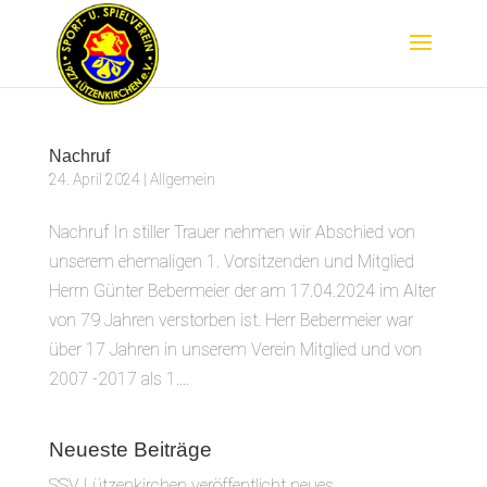
Nachruf
24. April 2024
|
Allgemein
Nachruf In stiller Trauer nehmen wir Abschied von
unserem ehemaligen 1. Vorsitzenden und Mitglied
Herrn Günter Bebermeier der am 17.04.2024 im Alter
von 79 Jahren verstorben ist. Herr Bebermeier war
über 17 Jahren in unserem Verein Mitglied und von
2007 -2017 als 1....
Neueste Beiträge
SSV Lützenkirchen veröffentlicht neues