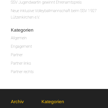
SSV Jugendwartin gewinnt Ehrenamtspreis
Neue inklusive Volleyballmannschaft beim SSV 1927
Lützenkirchen e.V.
Kategorien
Allgemein
Engagement
Partner
Partner links
Partner rechts
Archiv
Kategorien