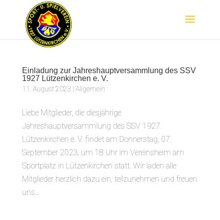
Einladung zur Jahreshauptversammlung des SSV
1927 Lützenkirchen e. V.
11. August 2023
|
Allgemein
Liebe Mitglieder, die diesjährige
Jahreshauptversammlung des SSV 1927
Lützenkirchen e. V. findet am Donnerstag, 07.
September 2023, um 18 Uhr im Vereinsheim am
Sportplatz in Lützenkirchen statt. Wir laden alle
Mitglieder herzlich dazu ein, teilzunehmen und freuen
uns...