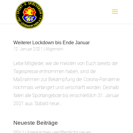
Weiterer Lockdown bis Ende Januar
12. Januar 2021
|
Allgemein
Liebe Mitglieder, wie die meisten von Euch bereits der
Tagespresse entnommen haben, sind die
Maßnahmen zur Bekämpfung der Corona-Pandemie
nochmals verlängert und verschärft worden. Deshalb
fallen alle Sportangebote bis einschließlich 31. Januar
2021 aus. Sobald neue...
Neueste Beiträge
SSV Lützenkirchen veröffentlicht neues