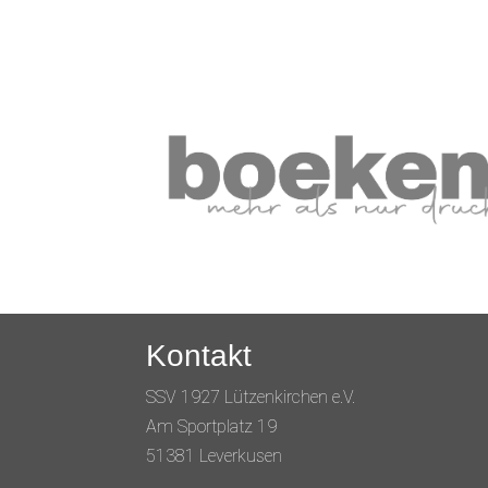
Kontakt
SSV 1927 Lützenkirchen e.V.
Am Sportplatz 19
51381 Leverkusen