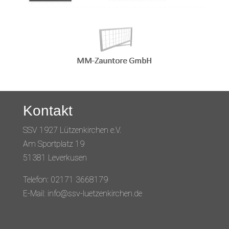
Kontakt
SSV 1927 Lützenkirchen e.V.
Am Sportplatz 19
51381 Leverkusen
Telefon: 02171 3668179
E-Mail: info@ssv-luetzenkirchen.de