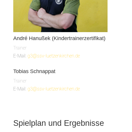
André Hanußek (Kindertrainerzertifikat)
Trainer
E-Mail:
g3@ssv-luetzenkirchen.de
Tobias Schnappat
Trainer
E-Mail:
g3@ssv-luetzenkirchen.de
Spielplan und Ergebnisse