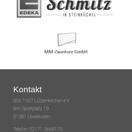
Kontakt
SSV 1927 Lützenkirchen e.V.
Am Sportplatz 19
51381 Leverkusen
Telefon: 02171 3668179