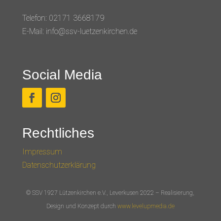
Telefon: 02171 3668179
E-Mail: info@ssv-luetzenkirchen.de
Social Media
Rechtliches
Impressum
Datenschutzerklärung
© SSV 1927 Lützenkirchen e.V., Leverkusen 2022 – Realisierung,
Design und Konzept durch
www.levelupmedia.de