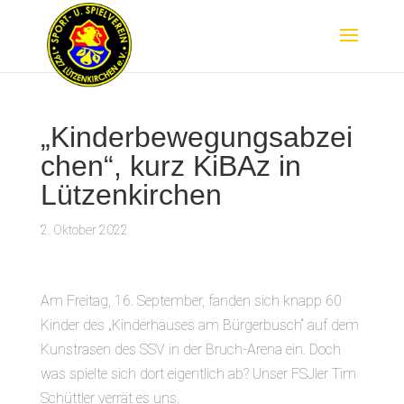
„Kinderbewegungsabzei
chen“, kurz KiBAz in
Lützenkirchen
2. Oktober 2022
Am Freitag, 16. September, fanden sich knapp 60
Kinder des „Kinderhauses am Bürgerbusch“ auf dem
Kunstrasen des SSV in der Bruch-Arena ein. Doch
was spielte sich dort eigentlich ab? Unser FSJler Tim
Schüttler verrät es uns.