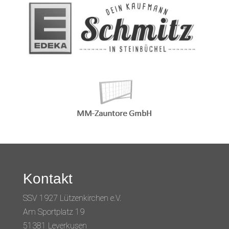
Kontakt
SSV 1927 Lützenkirchen e.V.
Am Sportplatz 19
51381 Leverkusen