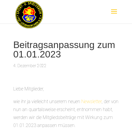
Beitragsanpassung zum
01.01.2023
4. Dezember 2022
Liebe Mitglieder,
wie ihr ja vielleicht unserem neuen
Newsletter
, der von
nun an quartalsweise erscheint, entnommen habt,
werden wir die Mitgliedsbeiträge mit Wirkung zum
01.01.2023 anpassen müssen.